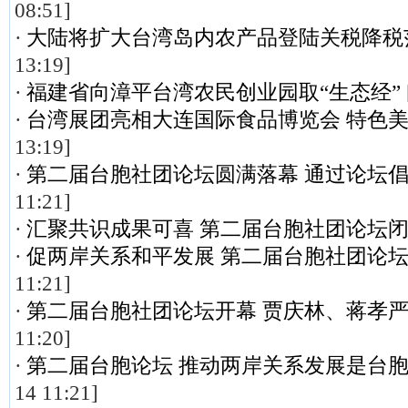
08:51]
·
大陆将扩大台湾岛内农产品登陆关税降税
13:19]
·
福建省向漳平台湾农民创业园取“生态经”
·
台湾展团亮相大连国际食品博览会 特色
13:19]
·
第二届台胞社团论坛圆满落幕 通过论坛
11:21]
·
汇聚共识成果可喜 第二届台胞社团论坛
·
促两岸关系和平发展 第二届台胞社团论
11:21]
·
第二届台胞社团论坛开幕 贾庆林、蒋孝
11:20]
·
第二届台胞论坛 推动两岸关系发展是台
14 11:21]