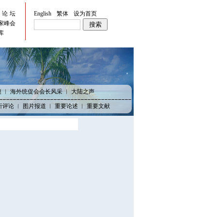
峡论坛
English
繁体
设为首页
家峰会
库
澳
︱
海外统促会会长风采
︱
大陆之声
析评论
︱
图片报道
︱
重要论述
︱
重要文献