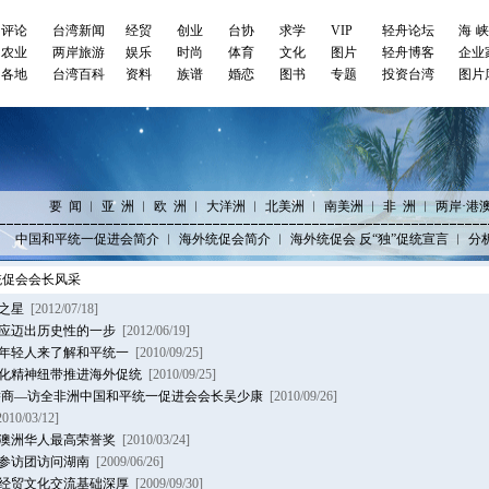
评论
台湾新闻
经贸
创业
台协
求学
VIP
轻舟论坛
海
农业
两岸旅游
娱乐
时尚
体育
文化
图片
轻舟博客
企业
各地
台湾百科
资料
族谱
婚恋
图书
专题
投资台湾
图片
要 闻
︱
亚 洲
︱
欧 洲
︱
大洋洲
︱
北美洲
︱
南美洲
︱
非 洲
︱
两岸·港
中国和平统一促进会简介
︱
海外统促会简介
︱
海外统促会 反“独”促统宣言
︱
分
统促会会长风采
之星
[2012/07/18]
应迈出历史性的一步
[2012/06/19]
年轻人来了解和平统一
[2010/09/25]
化精神纽带推进海外促统
[2010/09/25]
侨商—访全非洲中国和平统一促进会会长吴少康
[2010/09/26]
2010/03/12]
澳洲华人最高荣誉奖
[2010/03/24]
参访团访问湖南
[2009/06/26]
经贸文化交流基础深厚
[2009/09/30]