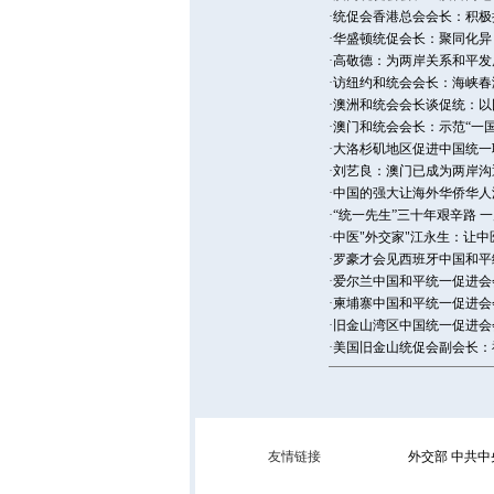
·
统促会香港总会会长：积极
·
华盛顿统促会长：聚同化异
·
高敬德：为两岸关系和平发
·
访纽约和统会会长：海峡春
·
澳洲和统会会长谈促统：以
·
澳门和统会会长：示范“一国
·
大洛杉矶地区促进中国统一
·
刘艺良：澳门已成为两岸沟
·
中国的强大让海外华侨华人
·
“统一先生”三十年艰辛路 
·
中医"外交家"江永生：让
·
罗豪才会见西班牙中国和平
·
爱尔兰中国和平统一促进会
·
柬埔寨中国和平统一促进会
·
旧金山湾区中国统一促进会
·
美国旧金山统促会副会长：
友情链接
外交部
中共中