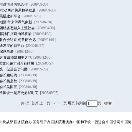
推进港台两地合作
[2009/09/30]
 推动两岸关系和平发展
[2009/09/30]
展搭建新平台
[2009/07/25]
潮涌 带来侨界气象新
[2009/04/30]
团结姿态融入主流社会
[2009/04/30]
两制” 搭建沟通桥梁
[2009/04/30]
联合会访京 何鲁丽会见
[2009/04/01]
通发展的新平台
[2009/03/27]
深感自豪
[2008/12/30]
一片赤诚浇筑和平之花
[2008/12/30]
中医文化在非洲开花结果
[2009/03/27]
统一促进会访问团
[2008/09/26]
会长鲍绍钧
[2008/06/19]
会长杨启秋
[2008/06/19]
会长吴国宝
[2008/04/18]
祖国统一是历史必然时间
[2007/09/27]
共2页 首页 上一页 1
2
下一页
尾页
转到第
页
央统战部
国务院台办
国务院侨办
国务院港澳办
中国和平统一促进会
中国侨网
中国海