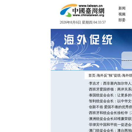
新闻
视频
部委
2026年8月6日 星期四 04:33:57
首页
-
海外反“独”促统
-
海外
·
李吉才：西非塞内加尔华人
·
西班牙爱国侨领：两岸关系
·
泰国统促会会长：让更多的
·
智利统促会会长：以中华文
·
创新不俗 爱国不倦的优秀
·
西班牙和统会会长徐松华
[
·
澳洲统促会会长邱维廉荣获
·
菲律宾中国和平统一促进会
·
澳门统促会会长：澳台两地