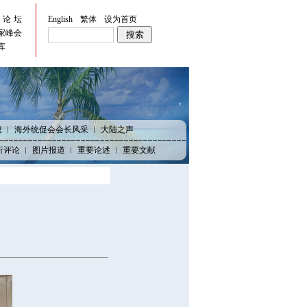
峡论坛
English
繁体
设为首页
家峰会
库
澳
︱
海外统促会会长风采
︱
大陆之声
析评论
︱
图片报道
︱
重要论述
︱
重要文献