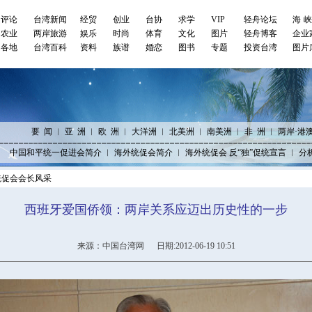
评论
台湾新闻
经贸
创业
台协
求学
VIP
轻舟论坛
海
农业
两岸旅游
娱乐
时尚
体育
文化
图片
轻舟博客
企业
各地
台湾百科
资料
族谱
婚恋
图书
专题
投资台湾
图片
要 闻
︱
亚 洲
︱
欧 洲
︱
大洋洲
︱
北美洲
︱
南美洲
︱
非 洲
︱
两岸·港
中国和平统一促进会简介
︱
海外统促会简介
︱
海外统促会 反“独”促统宣言
︱
分
统促会会长风采
西班牙爱国侨领：两岸关系应迈出历史性的一步
来源：中国台湾网 日期:2012-06-19 10:51