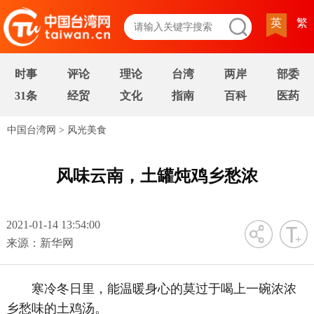
英
繁
时事
评论
理论
台湾
两岸
部委
31条
经贸
文化
指南
百科
医药
中国台湾网
>
风光美食
风味云南，土罐炖鸡乡愁浓
2021-01-14 13:54:00
字号
来源：新华网
寒冷冬日里，能温暖身心的莫过于喝上一碗浓浓
乡愁味的土鸡汤。