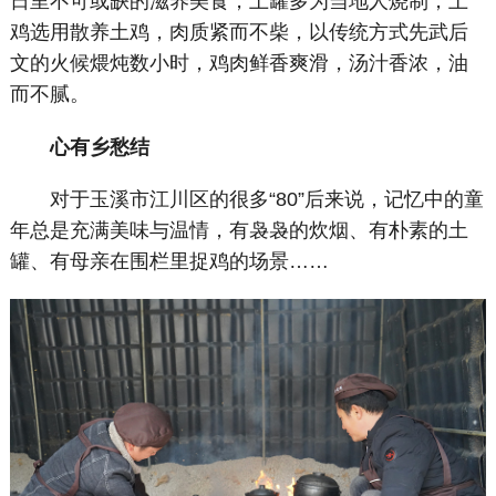
日里不可或缺的滋养美食，土罐多为当地人烧制，土
鸡选用散养土鸡，肉质紧而不柴，以传统方式先武后
文的火候煨炖数小时，鸡肉鲜香爽滑，汤汁香浓，油
而不腻。
心有乡愁结
对于玉溪市江川区的很多“80”后来说，记忆中的童
年总是充满美味与温情，有袅袅的炊烟、有朴素的土
罐、有母亲在围栏里捉鸡的场景……