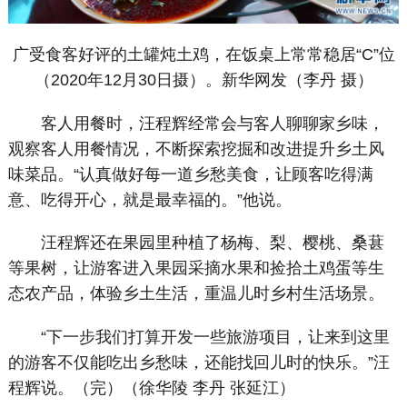
广受食客好评的土罐炖土鸡，在饭桌上常常稳居“C”位
（2020年12月30日摄）。新华网发（李丹 摄）
客人用餐时，汪程辉经常会与客人聊聊家乡味，
观察客人用餐情况，不断探索挖掘和改进提升乡土风
味菜品。“认真做好每一道乡愁美食，让顾客吃得满
意、吃得开心，就是最幸福的。”他说。
汪程辉还在果园里种植了杨梅、梨、樱桃、桑葚
等果树，让游客进入果园采摘水果和捡拾土鸡蛋等生
态农产品，体验乡土生活，重温儿时乡村生活场景。
“下一步我们打算开发一些旅游项目，让来到这里
的游客不仅能吃出乡愁味，还能找回儿时的快乐。”汪
程辉说。（完）（徐华陵 李丹 张延江）