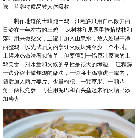
味，营养物质易被人体吸收。
制作地道的土罐炖土鸡，汪程辉只用自己散养的
日龄在一年左右的土鸡。“从树林和果园里捡拾枯枝和
落叶用来做柴火，土罐中加入山泉水，放入处理干净
的整鸡，以先武后文的烹饪火候煨炖至少三个小时。
土罐炖鸡做法看似简单，但要得到一锅原汁原味的土
鸡美食，对水量和火候的掌控是很大的考验。”汪程辉
一边介绍土罐炖鸡的做法，一边将土鸡放进土罐内，
随后加入两片姜片、少量枸杞、一颗草果、一颗八
角、两根党参，再往用泥巴和石头垒起来的火塘里添
加柴火。