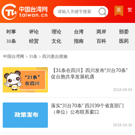
英
繁
时事
评论
理论
台湾
两岸
部委
31条
经贸
文化
指南
百科
医药
中国台湾网
>
31条
>
四川惠台措施
【31条在四川】四川发布“川台70条”
促台胞共享发展机遇
2018-09-04
落实“川台70条” 四川39个省直部门
（单位）公布联系窗口
2018-10-30