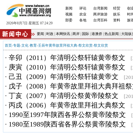
新闻
评论
台湾新闻
经贸
创
视频
农业
两岸旅游
娱乐
时
部委
各地
台湾百科
资料
族
2026年8月7日 星期五 07:24:30
要闻
|
时政
|
本网快讯
|
两岸
|
国际
|
港澳侨
|
热点新闻
|
大陆纵
首页
-
专题
-
文化·教育
-
壬辰年黄帝故里拜祖大典
-
祭文欣赏
-
祭文欣赏
·
辛卯（2011）年清明公祭轩辕黄帝祭文
[
·
庚寅（2010）年清明公祭轩辕黄帝祭文
[
·
己丑（2009）年清明公祭轩辕黄帝文
[20
·
戊子（2008）年黄帝故里拜祖大典拜祖祭
·
丁亥（2007）年清明公祭黄帝陵祭文
[20
·
丙戌（2006）年黄帝故里拜祖大典祭文
[
·
1990至1997年陕西各界公祭黄帝陵祭文
·
1980至1989陕西省各界公祭黄帝陵祭文