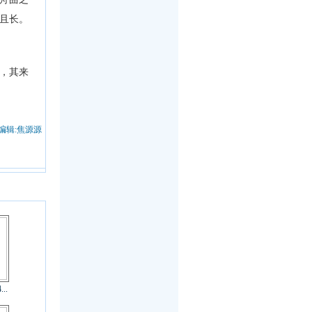
且长。
，其来
编辑:焦源源
..