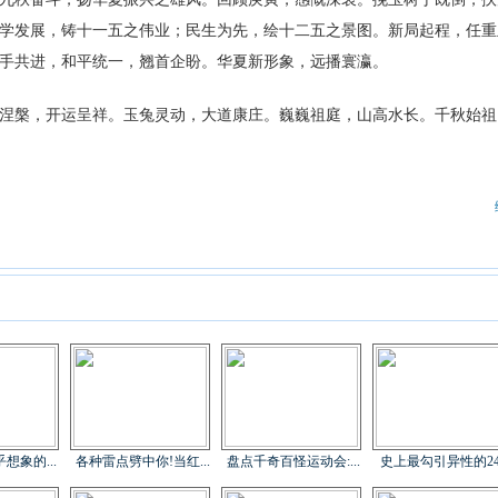
学发展，铸十一五之伟业；民生为先，绘十二五之景图。新局起程，任重
手共进，和平统一，翘首企盼。华夏新形象，远播寰瀛。
槃，开运呈祥。玉兔灵动，大道康庄。巍巍祖庭，山高水长。千秋始祖
想象的...
各种雷点劈中你!当红...
盘点千奇百怪运动会:...
史上最勾引异性的24.