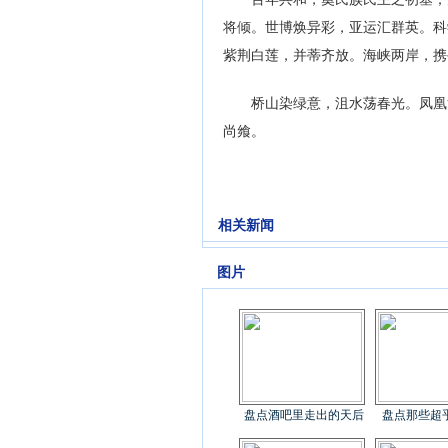
将倾。世博焕异彩，亚运汇群英。科
紫荆白莲，并蒂齐放。海峡两岸，携
桥山染绿意，沮水荡春光。凤凰涅
尚飨。
相关新闻
图片
盘点酒吧里走出的天后
盘点那些超乎