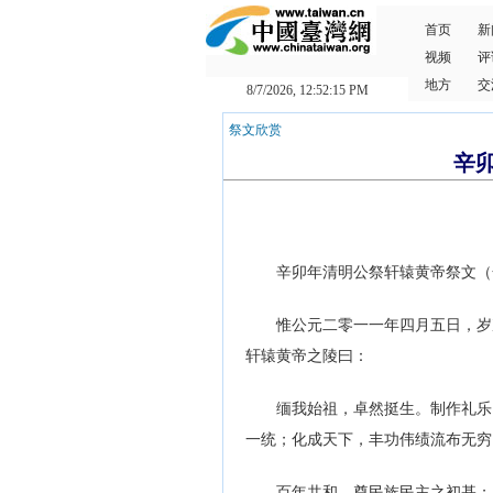
首页
新
视频
评
地方
交
8/7/2026, 12:52:16 PM
祭文欣赏
辛卯
辛卯年清明公祭轩辕黄帝祭文（
惟公元二零一一年四月五日，岁次
轩辕黄帝之陵曰：
缅我始祖，卓然挺生。制作礼乐，
一统；化成天下，丰功伟绩流布无穷
百年共和，奠民族民主之初基；九