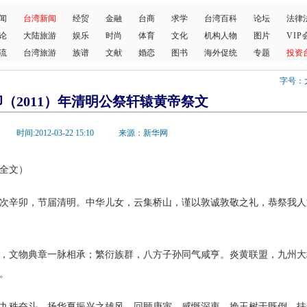
闻
台湾新闻
经贸
金融
台商
求学
台湾百科
论坛
法律
论
大陆旅游
娱乐
时尚
体育
文化
机构人物
图片
VIP
流
台湾旅游
族谱
文献
婚恋
图书
海外促统
专题
投资
字号：
（2011）年清明公祭轩辕黄帝祭文
时间:2012-03-22 15:10 来源：新华网
全文）
辛卯，节届清明。中华儿女，云集桥山，谨以敦诚敦敬之礼，恭祭我人
文物典章一脉相承；繁衍族群，八方子孙同气咸亨。炎黄联盟，九州大
。
秩奋斗，扬华夏振兴之雄风。回顾庚寅，感慨深衷。挽玉树于既倒，扶