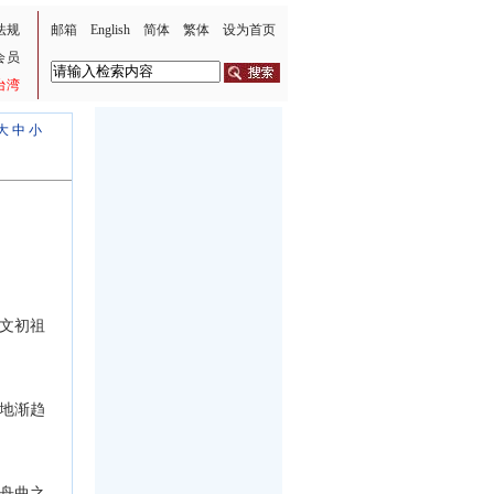
法规
邮箱
English
简体
繁体
设为首页
会员
台湾
大
中
小
文初祖
地渐趋
舟曲之