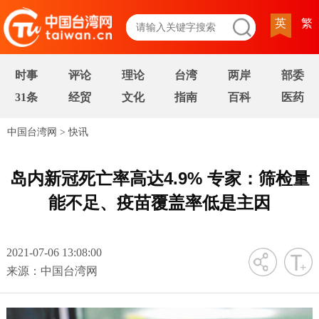
英
繁
时事
评论
理论
台湾
两岸
部委
31条
经贸
文化
指南
百科
医药
中国台湾网
>
快讯
岛内新冠死亡率高达4.9% 专家：筛检量
能不足、疫苗覆盖率低是主因
2021-07-06 13:08:00
字号
来源：中国台湾网