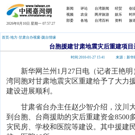
新闻
评论
台湾新闻
经贸
创
视频
农业
两岸旅游
娱乐
时
部委
各地
台湾百科
资料
族
2026年8月10日 星期一 07:57:27
首页
-
地方
-
甘肃台办视窗
-
陇台情缘
台胞援建甘肃地震灾后重建项目
时间:
2010-01-27 15:41
来源：新华
新华网兰州1月27日电（记者王艳明
湾同胞对甘肃地震灾区重建给予了大力
建设进展顺利。
甘肃省台办主任赵少智介绍，汶川大
到台胞、台商援助的灾后重建资金8500
灾民房、学校和医院等建设。其中援建民