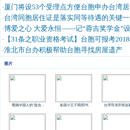
厦门将设53个受理点方便台胞申办台湾
·
台湾同胞居住证是落实同等待遇的关键一
·
博爱之心 大爱永恒——记“蓉吉奖学金”
·
【31条之职业资格考试】台胞可报考201
·
淮北市台办积极帮助台胞寻找房屋遗产
·
图片
图揭中国人的“捉虫...
各国小王子萌照PK
台湾导演开得这家《