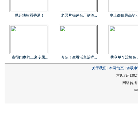
抛开地标看香港！
老照片揭茅台厂制酒...
史上颜值最高毕
贵得肉疼的土豪专属...
奇葩！生吞活鱼治哮...
共享单车没颜色了？
关于我们
|
本网动态
|
转载申
京ICP证1302
网络传播视
中