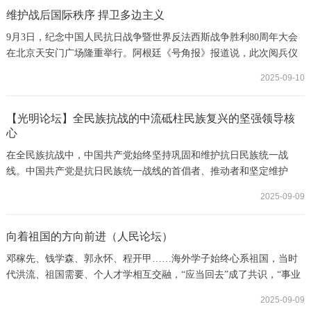
维护战后国际秩序 捍卫多边主义
9月3日，纪念中国人民抗日战争暨世界反法西斯战争胜利80周年大会
在北京天安门广场隆重举行。阿根廷《号角报》报道说，此次阅兵仪
式令人震撼，这既是中国对抗战胜利的纪念，也是对维护世界和平的
2025-09-10
宣示。
【光明论坛】全民族抗战的中流砥柱民族复兴的坚强领导核
心
在全民族抗战中，中国共产党始终坚持巩固和维护抗日民族统一战
线。中国共产党是抗日民族统一战线的首倡者、推动者和坚定维护
者，始终走在抗日民族统一战线的前面，不断地主动扩大统一战线的
2025-09-09
范围。
向着祖国的方向前进（人民论坛）
邓稼先、钱学森、郭永怀、程开甲……海外学子始终心系祖国，当时
代洪流、祖国需要、个人才学相互交融，“应当回去”成了共识，“事业
在中国”成了信念。前进，从舍身赴死的冲锋，到建设家国的豪情，再
2025-09-09
到强国有我的壮志，历史坐标中的一代代人，有自己的志向与使命，