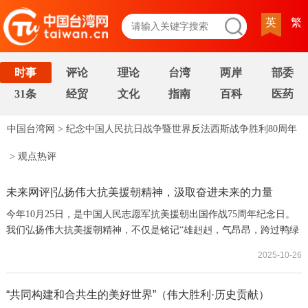
英
繁
时事
评论
理论
台湾
两岸
部委
31条
经贸
文化
指南
百科
医药
中国台湾网
>
纪念中国人民抗日战争暨世界反法西斯战争胜利80周年
>
观点热评
未来网评|弘扬伟大抗美援朝精神，汲取奋进未来的力量
今年10月25日，是中国人民志愿军抗美援朝出国作战75周年纪念日。
我们弘扬伟大抗美援朝精神，不仅是铭记“雄赳赳，气昂昂，跨过鸭绿
江”的热血壮志，更是要汲取“钢少气多”战胜“钢多气少”的精神密码。
2025-10-26
“共同构建和合共生的美好世界”（伟大胜利·历史贡献）