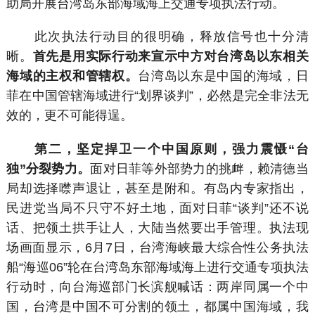
助局开展台湾岛东部海域海上交通专项执法行动。
此次执法行动目的很明确，释放信号也十分清
晰。
首先是用实际行动来宣示中方对台湾岛以东相关
海域的主权和管辖权。
台湾岛以东是中国的海域，日
菲在中国管辖海域进行“划界谈判”，必然是完全非法无
效的，更不可能得逞。
第二，坚定捍卫一个中国原则，强力震慑“台
独”分裂势力。
面对日菲等外部势力的挑衅，赖清德当
局却选择噤声退让，甚至是附和。有岛内专家指出，
民进党当局不只守不好土地，面对日菲“谈判”还不说
话、把领土拱手让人，大陆当然要出手管理。执法现
场画面显示，6月7日，台湾海峡最大综合性公务执法
船“海巡06”轮在台湾岛东部海域海上进行交通专项执法
行动时，向台海巡部门长滨舰喊话：两岸同属一个中
国，台湾是中国不可分割的领土，都属中国海域，我