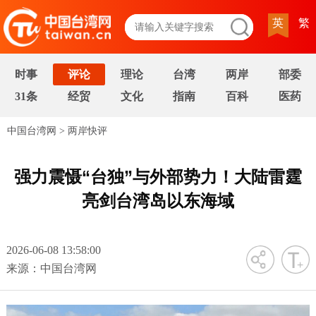
英
繁
时事
评论
理论
台湾
两岸
部委
31条
经贸
文化
指南
百科
医药
中国台湾网
>
两岸快评
强力震慑“台独”与外部势力！大陆雷霆
亮剑台湾岛以东海域
2026-06-08 13:58:00
字号
来源：中国台湾网