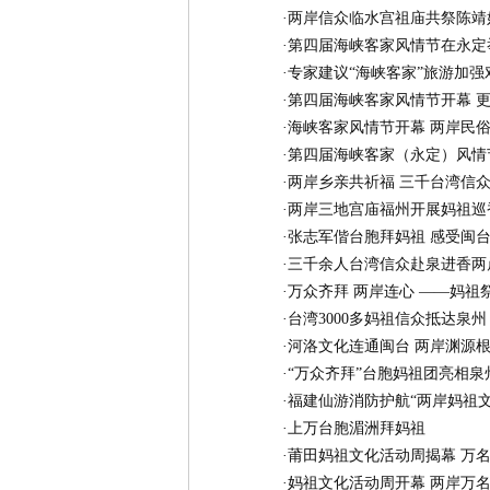
·
两岸信众临水宫祖庙共祭陈靖
·
第四届海峡客家风情节在永定
·
专家建议“海峡客家”旅游加强
·
第四届海峡客家风情节开幕 
·
海峡客家风情节开幕 两岸民
·
第四届海峡客家（永定）风情
·
两岸乡亲共祈福 三千台湾信
·
两岸三地宫庙福州开展妈祖巡
·
张志军偕台胞拜妈祖 感受闽
·
三千余人台湾信众赴泉进香两
·
万众齐拜 两岸连心 ——妈祖
·
台湾3000多妈祖信众抵达泉
·
河洛文化连通闽台 两岸渊源
·
“万众齐拜”台胞妈祖团亮相泉
·
福建仙游消防护航“两岸妈祖文
·
上万台胞湄洲拜妈祖
·
莆田妈祖文化活动周揭幕 万
·
妈祖文化活动周开幕 两岸万