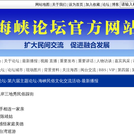
网站地图
|
关于我们
|
设为首页
|
加入收藏
|
论坛
|
博客
心
|
关于论坛
|
最新播报
|
视频·直播
|
重要发布
|
重要讲话
|
人物访谈
|
嘉宾风采
|
论坛
|
论坛城市
|
现场图片
|
背景资料
|
关注海西
|
闽台交流
|
BBS
|
VIP
|
第四届
|
论坛
-
第六届主题论坛
-
海峡民俗文化交流活动
-
最新播报
两岸三地秀民俗踩街
手相连一家亲
神陈靖姑
感悟家庭美德
台湾巡游