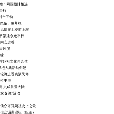
姑：同源根脉相连
举行
对台互动
更民俗、更草根
俗风情在土楼前上演
节福建永定举行
众同安进香
香展演
台缘
岸妈祖文化再合体
祭祀大典活动侧记
州 轮流进香表演民俗
根植中华
州 六成首登大陆
化交流”活动
名信众齐拜妈祖史上之最
名信众湄洲谒祖（组图）