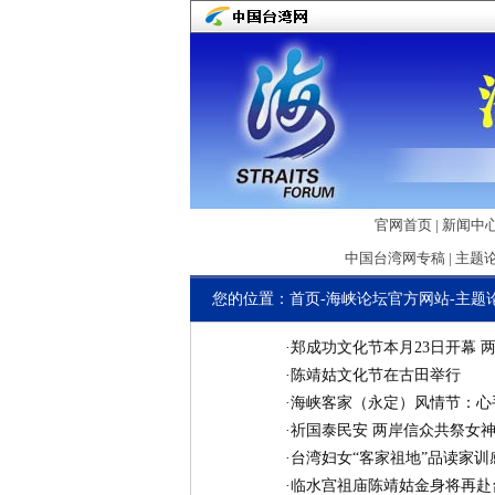
官网首页
|
新闻中
中国台湾网专稿
|
主题
您的位置：
首页
-
海峡论坛官方网站
-
主题
·
郑成功文化节本月23日开幕 
·
陈靖姑文化节在古田举行
·
海峡客家（永定）风情节：心
·
祈国泰民安 两岸信众共祭女
·
台湾妇女“客家祖地”品读家训
·
临水宫祖庙陈靖姑金身将再赴