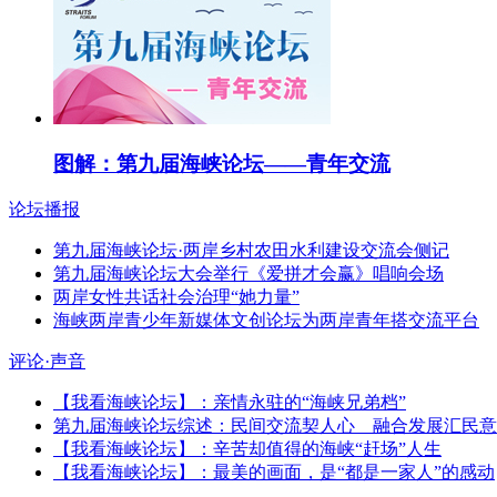
图解：第九届海峡论坛——青年交流
论坛播报
第九届海峡论坛·两岸乡村农田水利建设交流会侧记
第九届海峡论坛大会举行《爱拼才会赢》唱响会场
两岸女性共话社会治理“她力量”
海峡两岸青少年新媒体文创论坛为两岸青年搭交流平台
评论·声音
【我看海峡论坛】：亲情永驻的“海峡兄弟档”
第九届海峡论坛综述：民间交流契人心 融合发展汇民意
【我看海峡论坛】：辛苦却值得的海峡“赶场”人生
【我看海峡论坛】：最美的画面，是“都是一家人”的感动