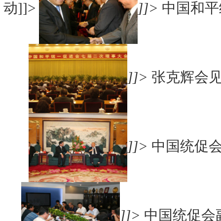
动]]>
]]>
中国和平
]]>
张克辉会见
]]>
中国统促会
]]>
中国统促会