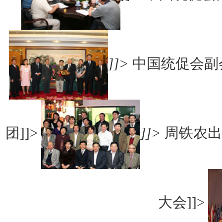
]]>
中国统促会副
团]]>
]]>
周铁农出
大会]]>