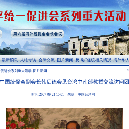
最新消息
人物专访
会际交流
图片新闻
反“独”促统相关情况
海外华
-
一促进会系列重大活动
图片新闻
中国统促会副会长韩启德会见台湾中南部教授交流访问
时间:2007-09-21 15:01 来源：中国台湾网