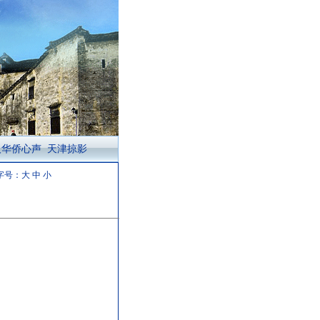
人华侨心声
天津掠影
字号：
大
中
小
团