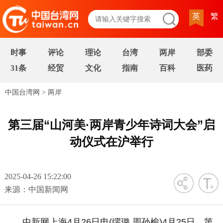
英
繁
时事
评论
理论
台湾
两岸
部委
31条
经贸
文化
指南
百科
医药
中国台湾网
>
两岸
第三届“山河美·两岸青少年诗词大会”启
动仪式在沪举行
2025-04-26 15:22:00
字号
来源：中国新闻网
中新网上海4月26日电(缪璐 周孙榆)4月25日，第