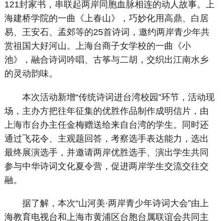
121封家书，串联起两岸同胞血脉相连的动人故事。上
海建桥学院的一曲《上春山》，巧妙化用高鼎、白居
易、王安石、孟郊等的25首诗词，邀约两岸青少年共
赏祖国大好河山。上海台商子女学校的一曲《小
池》，融合诗词吟唱、古筝与二胡，交织出江南水乡
的灵动韵味。
本次活动新增“传统诗词进台湾校园”环节，活动现
场，主办方把往年征集的优胜作品制作成明信片，由
上海市台办主任金梅赠送给来自台湾的学生。同时还
通过飞花令、主观题回答，考察选手表达能力，选出
最终展演选手，并邀请两岸优胜选手、演出学生共同
参与中华诗词文化夏令营，促进两岸学生交流交往交
融。
据了解，本次“山河美·两岸青少年诗词大会”由上
海教育电视台和上海市黄浦区台胞台属联谊会共同主