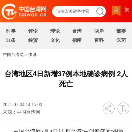
英
繁
时事
评论
理论
台湾
两岸
部委
31条
经贸
文化
指南
百科
医药
中国台湾网
>
快讯
台湾地区4日新增37例本地确诊病例 2人
死亡
2021-07-04 14:15:00
字号
来源：中国台湾网
中国台湾网7月4日讯 据台湾“中时新闻网”报道，