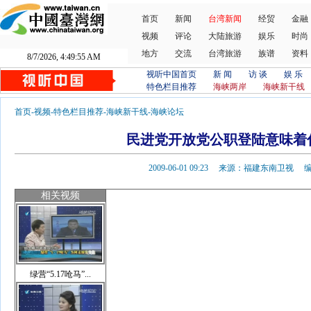
首页
新闻
台湾新闻
经贸
金融
视频
评论
大陆旅游
娱乐
时尚
地方
交流
台湾旅游
族谱
资料
8/7/2026, 4:49:55 AM
视听中国首页
新 闻
访 谈
娱 乐
特色栏目推荐
海峡两岸
海峡新干线
首页
-
视频
-
特色栏目推荐
-
海峡新干线
-
海峡论坛
民进党开放党公职登陆意味着
2009-06-01 09:23 来源：福建东南卫视
相关视频
绿营“5.17呛马”...