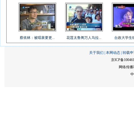
蔡依林：被唱衰要更...
花莲太鲁阁万人马拉...
台政大学生组乐
关于我们
|
本网动态
|
转载申
京ICP备10046
网络传播视
中