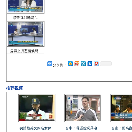
绿营“5.17呛马”...
扁再上演悲情戏码...
分享到：
推荐视频
实拍蔡英文四名女保...
台中：母遥控玩具电...
台南：提高翻桌