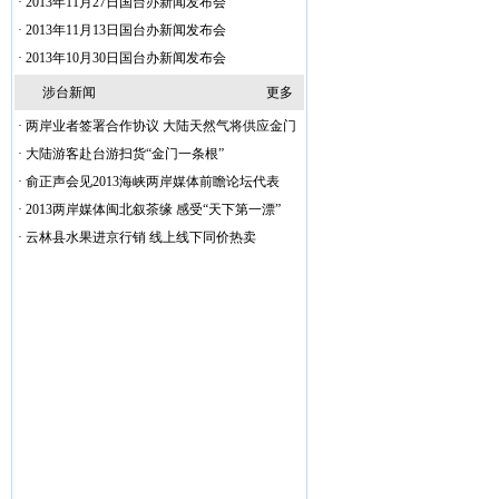
·
2013年11月27日国台办新闻发布会
·
2013年11月13日国台办新闻发布会
·
2013年10月30日国台办新闻发布会
涉台新闻
更多
·
两岸业者签署合作协议 大陆天然气将供应金门
·
大陆游客赴台游扫货“金门一条根”
·
俞正声会见2013海峡两岸媒体前瞻论坛代表
·
2013两岸媒体闽北叙茶缘 感受“天下第一漂”
·
云林县水果进京行销 线上线下同价热卖