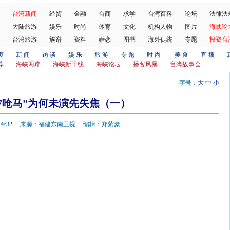
台湾新闻
经贸
金融
台商
求学
台湾百科
论坛
法律法
大陆旅游
娱乐
时尚
体育
文化
机构人物
图片
海峡论
台湾旅游
族谱
资料
婚恋
图书
海外促统
专题
投资台
页
新 闻
访 谈
娱 乐
旅 游
专 题
时 尚
美 食
直 播
荐
海峡两岸
海峡新干线
海峡论坛
播客风暴
台湾故事会
字号：
大
中
小
.17呛马”为何未演先失焦（一）
5-11 09:32 来源：福建东南卫视 编辑：郑紫豪