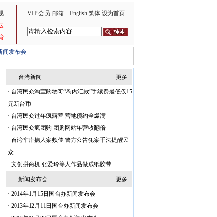
规
VIP会员
邮箱
English
繁体
设为首页
坛
湾
新闻发布会
台湾新闻
更多
·
台湾民众淘宝购物可“岛内汇款”手续费最低仅15
元新台币
·
台湾民众过年疯露营 营地预约全爆满
·
台湾民众疯团购 团购网站年营收翻倍
·
台湾车库掳人案频传 警方公告犯案手法提醒民
众
·
文创拼商机 张爱玲等人作品做成纸胶带
新闻发布会
更多
·
2014年1月15日国台办新闻发布会
·
2013年12月11日国台办新闻发布会