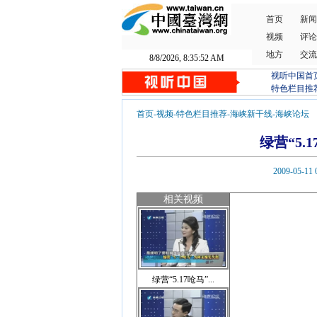
首页
新闻
视频
评论
地方
交流
8/8/2026, 8:35:53 AM
视听中国首
特色栏目推
首页
-
视频
-
特色栏目推荐
-
海峡新干线
-
海峡论坛
绿营“5
2009-0
相关视频
绿营“5.17呛马”...