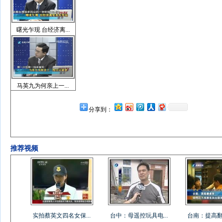
曙光乍现 台经济离...
马英九为何亲上一...
分享到：
推荐视频
实拍蔡英文四名女保...
台中：母遥控玩具电...
台南：提高翻桌