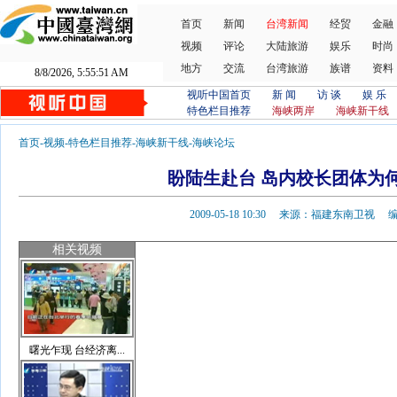
首页
新闻
台湾新闻
经贸
金融
视频
评论
大陆旅游
娱乐
时尚
地方
交流
台湾旅游
族谱
资料
8/8/2026, 5:55:52 AM
视听中国首页
新 闻
访 谈
娱 乐
特色栏目推荐
海峡两岸
海峡新干线
首页
-
视频
-
特色栏目推荐
-
海峡新干线
-
海峡论坛
盼陆生赴台 岛内校长团体为
2009-05-18 10:30 来源：福建东南卫视
相关视频
曙光乍现 台经济离...