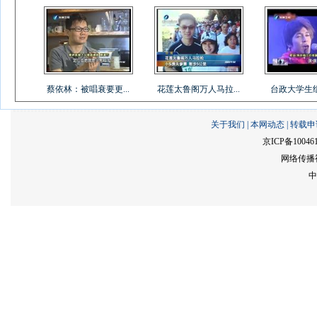
蔡依林：被唱衰要更...
花莲太鲁阁万人马拉...
台政大学生组乐
关于我们
|
本网动态
|
转载申
京ICP备10046
网络传播视
中