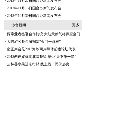
·
2013年11月27日国台办新闻发布会
·
2013年11月13日国台办新闻发布会
·
2013年10月30日国台办新闻发布会
涉台新闻
更多
·
两岸业者签署合作协议 大陆天然气将供应金门
·
大陆游客赴台游扫货“金门一条根”
·
俞正声会见2013海峡两岸媒体前瞻论坛代表
·
2013两岸媒体闽北叙茶缘 感受“天下第一漂”
·
云林县水果进京行销 线上线下同价热卖