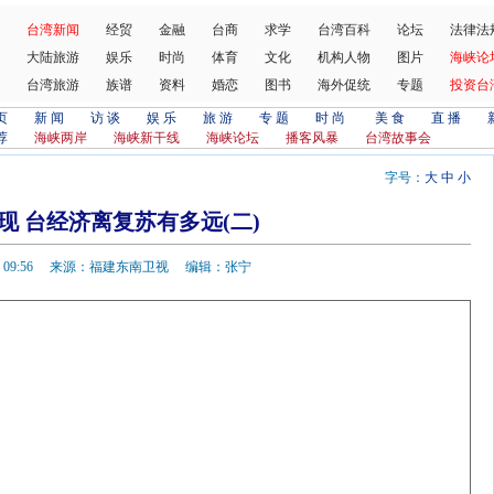
台湾新闻
经贸
金融
台商
求学
台湾百科
论坛
法律法
大陆旅游
娱乐
时尚
体育
文化
机构人物
图片
海峡论
台湾旅游
族谱
资料
婚恋
图书
海外促统
专题
投资台
页
新 闻
访 谈
娱 乐
旅 游
专 题
时 尚
美 食
直 播
荐
海峡两岸
海峡新干线
海峡论坛
播客风暴
台湾故事会
字号：
大
中
小
现 台经济离复苏有多远(二)
4-20 09:56 来源：福建东南卫视 编辑：张宁