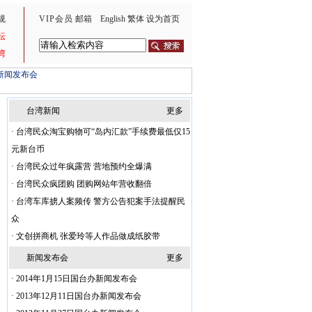
规
VIP会员
邮箱
English
繁体
设为首页
坛
湾
新闻发布会
台湾新闻
更多
·
台湾民众淘宝购物可“岛内汇款”手续费最低仅15
元新台币
·
台湾民众过年疯露营 营地预约全爆满
·
台湾民众疯团购 团购网站年营收翻倍
·
台湾车库掳人案频传 警方公告犯案手法提醒民
众
·
文创拼商机 张爱玲等人作品做成纸胶带
新闻发布会
更多
·
2014年1月15日国台办新闻发布会
·
2013年12月11日国台办新闻发布会