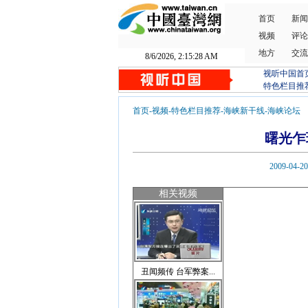
首页
新闻
视频
评论
地方
交流
8/6/2026, 2:15:29 AM
视听中国首
特色栏目推
首页
-
视频
-
特色栏目推荐
-
海峡新干线
-
海峡论坛
曙光乍
2009-0
相关视频
丑闻频传 台军弊案...