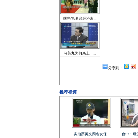
曙光乍现 台经济离...
马英九为何亲上一...
分享到：
推荐视频
实拍蔡英文四名女保...
台中：母遥