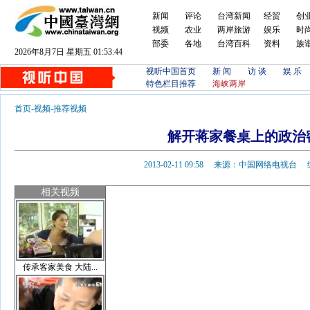
新闻
评论
台湾新闻
经贸
创
视频
农业
两岸旅游
娱乐
时
部委
各地
台湾百科
资料
族
2026年8月7日 星期五 01:53:44
视听中国首页
新 闻
访 谈
娱 乐
特色栏目推荐
海峡两岸
首页
-
视频
-
推荐视频
解开蒋家餐桌上的政治
2013-02-11 09:58 来源：中国网络电视
相关视频
传承客家美食 大陆...