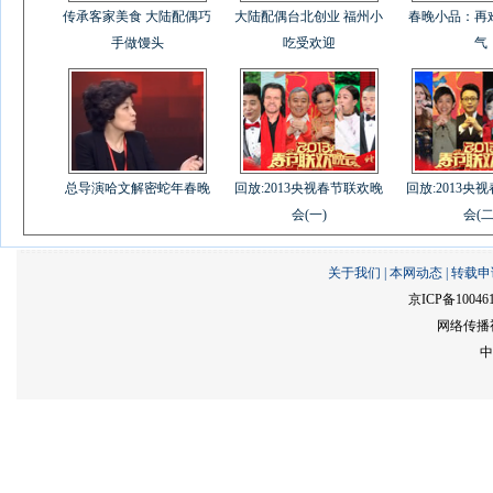
传承客家美食 大陆配偶巧
大陆配偶台北创业 福州小
春晚小品：再
手做馒头
吃受欢迎
气
总导演哈文解密蛇年春晚
回放:2013央视春节联欢晚
回放:2013央
会(一)
会(二
关于我们
|
本网动态
|
转载申
京ICP备10046
网络传播视
中