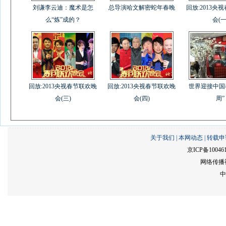
刘谦李云迪：魔术是怎
总导演哈文解密蛇年春晚
回放:2013央
么“炼”成的？
会(一
回放:2013央视春节联欢晚
回放:2013央视春节联欢晚
世界迎接中国
会(三)
会(四)
周”
关于我们
|
本网动态
|
转载申
京ICP备10046
网络传播视
中