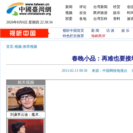
新闻
评论
台湾新闻
经贸
创
视频
农业
两岸旅游
娱乐
时
部委
各地
台湾百科
资料
族
2026年8月6日 星期四 22:38:34
视听中国首页
新 闻
访 谈
娱 乐
特色栏目推荐
海峡两岸
首页
-
视频
-
推荐视频
春晚小品：再难也要接
2013-02-11 09:30 来源：中国网络电视
相关视频
刘谦李云迪：魔术...