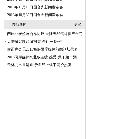
·
2013年11月13日国台办新闻发布会
·
2013年10月30日国台办新闻发布会
涉台新闻
更多
·
两岸业者签署合作协议 大陆天然气将供应金门
·
大陆游客赴台游扫货“金门一条根”
·
俞正声会见2013海峡两岸媒体前瞻论坛代表
·
2013两岸媒体闽北叙茶缘 感受“天下第一漂”
·
云林县水果进京行销 线上线下同价热卖