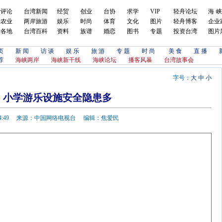
评论
台湾新闻
经贸
创业
台协
求学
VIP
轻舟论坛
海
农业
两岸旅游
娱乐
时尚
体育
文化
图片
轻舟博客
企业
各地
台湾百科
资料
族谱
婚恋
图书
专题
投资台湾
图片
页
新 闻
访 谈
娱 乐
旅 游
专 题
时 尚
美 食
直 播
荐
海峡两岸
海峡新干线
海峡论坛
播客风暴
台湾故事会
字号：
大
中
小
：小学游乐设施安全隐患多
-03 14:49 来源：中国网络电视台 编辑：焦爱民