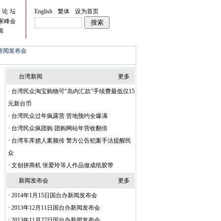
峡论坛
English
繁体
设为首页
家峰会
库
新闻发布会
台湾新闻
更多
·
台湾民众淘宝购物可“岛内汇款”手续费最低仅15
元新台币
·
台湾民众过年疯露营 营地预约全爆满
·
台湾民众疯团购 团购网站年营收翻倍
·
台湾车库掳人案频传 警方公告犯案手法提醒民
众
·
文创拼商机 张爱玲等人作品做成纸胶带
新闻发布会
更多
·
2014年1月15日国台办新闻发布会
·
2013年12月11日国台办新闻发布会
·
2013年11月27日国台办新闻发布会