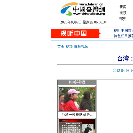
新闻
视频
部委
2026年8月6日 星期四 06:36:35
视听中国首
特色栏目推
首页
-
视频
-
推荐视频
台湾
2012-04
相关视频
台湾一救难队员舍...