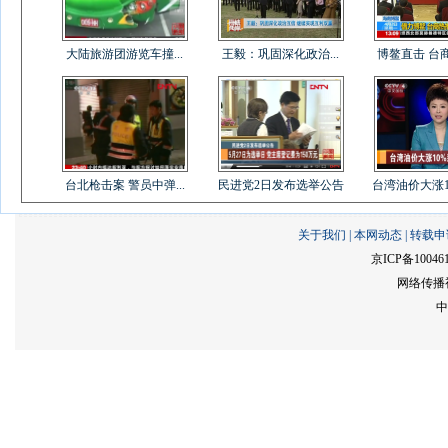
大陆旅游团游览车撞...
王毅：巩固深化政治...
博鳌直击 台商
台北枪击案 警员中弹...
民进党2日发布选举公告
台湾油价大涨1
关于我们
|
本网动态
|
转载申
京ICP备10046
网络传播视
中