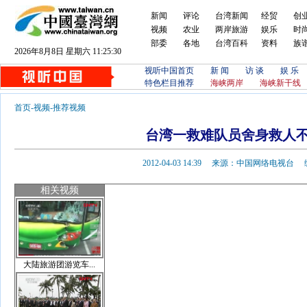
新闻
评论
台湾新闻
经贸
创
视频
农业
两岸旅游
娱乐
时
部委
各地
台湾百科
资料
族
2026年8月8日 星期六 11:25:31
视听中国首页
新 闻
访 谈
娱 乐
特色栏目推荐
海峡两岸
海峡新干线
首页
-
视频
-
推荐视频
台湾一救难队员舍身救人
2012-04-03 14:39 来源：中国网络电视
相关视频
大陆旅游团游览车...