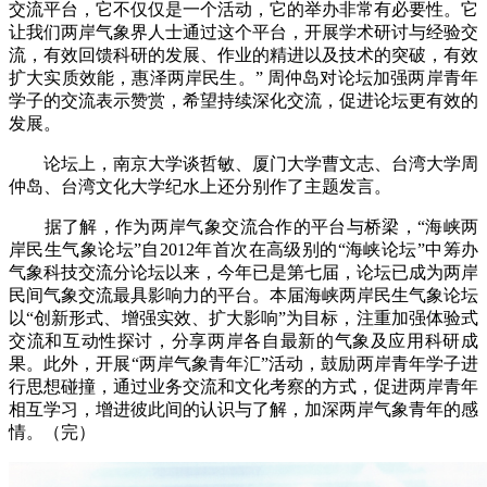
交流平台，它不仅仅是一个活动，它的举办非常有必要性。它
让我们两岸气象界人士通过这个平台，开展学术研讨与经验交
流，有效回馈科研的发展、作业的精进以及技术的突破，有效
扩大实质效能，惠泽两岸民生。” 周仲岛对论坛加强两岸青年
学子的交流表示赞赏，希望持续深化交流，促进论坛更有效的
发展。
论坛上，南京大学谈哲敏、厦门大学曹文志、台湾大学周
仲岛、台湾文化大学纪水上还分别作了主题发言。
据了解，作为两岸气象交流合作的平台与桥梁，“海峡两
岸民生气象论坛”自2012年首次在高级别的“海峡论坛”中筹办
气象科技交流分论坛以来，今年已是第七届，论坛已成为两岸
民间气象交流最具影响力的平台。本届海峡两岸民生气象论坛
以“创新形式、增强实效、扩大影响”为目标，注重加强体验式
交流和互动性探讨，分享两岸各自最新的气象及应用科研成
果。此外，开展“两岸气象青年汇”活动，鼓励两岸青年学子进
行思想碰撞，通过业务交流和文化考察的方式，促进两岸青年
相互学习，增进彼此间的认识与了解，加深两岸气象青年的感
情。（完）