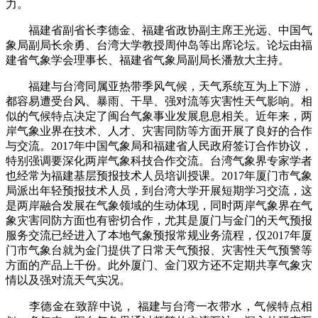
力。
福建省副省长李德金、福建省政协副主席王光远、中国气
象局副局长余勇、台湾大学教授周仲岛等出席论坛。论坛由福
建省气象学会理事长、福建省气象局副局长潘敖大主持。
福建与台湾同属亚热带季风气候，天气系统互为上下游，
都容易遭受台风、暴雨、干旱、强对流等灾害性天气影响。相
似的气候特点决定了闽台气象事业发展息息相关。近年来，两
岸气象业界在技术、人才、灾害同防等方面开展了良好的合作
与交流。2017年中国气象局和福建省人民政府签订合作协议，
特别强调要深化两岸气象科技合作交流。台湾气象界专家学者
也经常为福建基层预报技术人员培训授课。2017年厦门市气象
局派出年轻预报技术人员，到台湾大学开展短期学习交流，这
是两岸融合发展在气象领域的生动体现，同时两岸气象界在气
象灾害同防方面也有密切合作，尤其是厦门与金门的天气预报
服务交流已经进入了本地气象预报常规业务流程，仅2017年厦
门市气象台就为金门提供了日常天气预报、灾害性天气预警等
方面的产品上千份。此外厦门、金门双方还不定期共享气象灾
情以及强对流天气实况。
李德金在致辞中说， 福建与台湾一衣带水，气候特点相