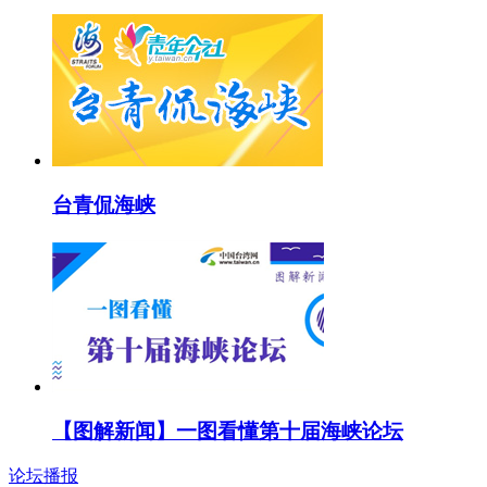
台青侃海峡
【图解新闻】一图看懂第十届海峡论坛
论坛播报