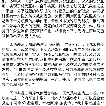
似。多年来，闽台气象界通过频繁的交流互访、深入的研究互
动，实现了优势互补、合作共赢。特别是借助民生气象论坛这
一平台，分享最新的科研成果，传播先进的气象理念，共同探
讨更有针对性的防灾减灾措施，为提升两岸民生气象服务能力
起到了十分积极的推动作用。希望以本次论坛为契机，推动两
岸气象界在更大的范围、更宽的领域开展深度交流合作，努力
提升气象监测预报预警精细化、精准化水平，为增进两岸同胞
福祉作出新的更大贡献。
余勇表示，海峡两岸“地缘相近、气缘相通”，在气象科技
交流共享上成果丰硕。本次论坛聚焦短时临近气象预报预警、
气候预测和卫星、雷达、数值天气预报应用技术，以及台风、
暴雨等灾害天气成因以及相关机理分析，交流生态气象服务，
分享防灾减灾救灾经验，将推动两岸气象交流合作向更高层次
发展。“不断加强两岸气象科技交流，努力提高两岸气象科技
创新、气象监测预报预警能力和服务能力，科学防御各种气象
降灾，保佑两岸百姓的生命、生产、生活，是两岸气象同仁的
共同心愿和追求。”
周仲岛说，两岸气象唇齿相依，天气系统互为上下游。海
峡论坛这个交流平台非常好，他本人每届都参加，可以说全程
见证了两岸“和谐发展、幸福两岸”的真谛。“我非常感谢这个