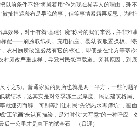
把以前条件不好“将就着用”作为现在糊弄人的理由，殊
厕”被扯掉遮羞布是早晚的事，但等事情暴露再反思，为时
真效果，对于有着“基建狂魔”称号的我们来说，并非难
的标配——刷脸取纸机、充电插座、婴幼衣服置换板、特
看，农村厕所改造必然有它的标准，即便是在北方等寒冷
的农村厕改严重走样，导致村民怨声载道。究其原因，到
寸之功。普通家庭的厕所也就是两三平方，一些问题的解
低就结冰，这其实是对冬季冻土层厚度、民居建筑格局
率就迎刃而解。可别等到让村民“先浇热水再蹲坑”，画
“工笔画”来认真描绘，是对时代“大写意”的一种呼应。
最后一公里才是真正的试金石。（吕涯）