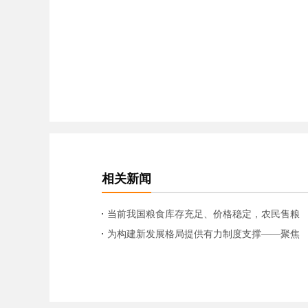
相关新闻
当前我国粮食库存充足、价格稳定，农民售粮
踊跃
为构建新发展格局提供有力制度支撑——聚焦
《建设高标准市场体系行动方案》出台