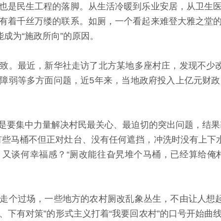
是民生工程的落脚。从生活冷暖到乐业安居，从卫生医
有着千丝万缕的联系。如厕，一个看起来难登大雅之堂
能成为“施政所向”的原因。
。最近，新华社走访了北方某地多座村庄，发现不少改造
障弱等多方面问题，近5年来，当地政府投入上亿元财政
要集中力量解决村民最关心、最迫切的突出问题，结果改
有些马桶不但正对灶台、没有任何遮挡，冲洗时没有上下水
又谈何幸福感？“厕改能往旮旯堆个马桶，已经算给俺
个过场，一些地方的农村厕改乱象丛生，不由让人想起很
策、下有对策”的形式主义打着“我要回农村”的口号开始