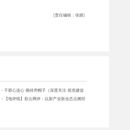
[责任编辑：张婧]
干群心连心 摘掉穷帽子（深度关注·抓党建促
脱贫攻坚③）
【地评线】彩云网评：以新产业新业态点燃经
济增长新引擎