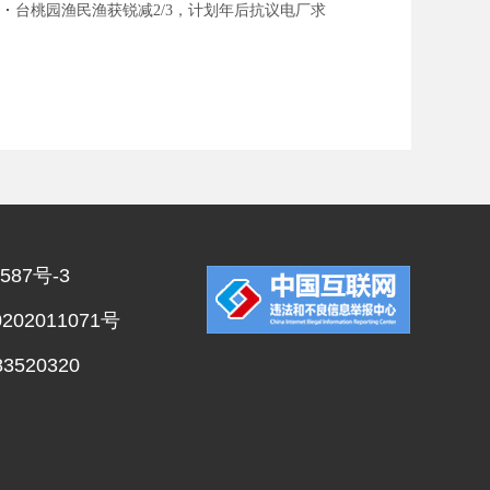
台桃园渔民渔获锐减2/3，计划年后抗议电厂求
偿
587号-3
02011071号
520320