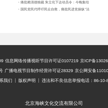
痛批赖清德独裁 朱立伦下达动员令：今晚集结
抗议台检调清算“在野”
国民党民代呼吁民众自救，痛批民进党操纵“法
律”
9
信息网络传播视听节目许可证0107219
京ICP备13026
违法和不良信息举报电话
号
广播电视节目制作经营许可证28329
京公网安备110102
系我们
版权声明
违法和不良信息举报电话：86-10-83
北京海峡文化交流有限公司