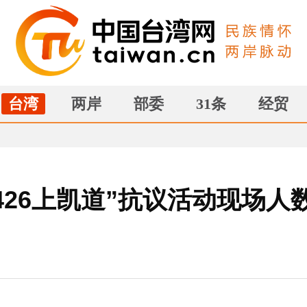
台湾
两岸
部委
31条
经贸
426上凯道”抗议活动现场人