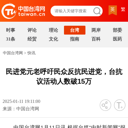
英
繁
时事
评论
理论
台湾
两岸
部委
31条
经贸
文化
指南
百科
医药
中国台湾网
>
快讯
民进党元老呼吁民众反抗民进党，台抗
议活动人数破15万
2025-01-11 19:11:00
字号
来源：中国台湾网
中国台湾网1月11日讯 根据台媒“中时新闻网”报