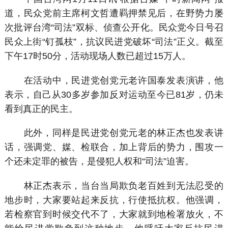
道，民众党前主席柯文哲遭羁押禁见后，在野势力屡
次批评台湾“司法”双标、侦查公开化。民众党今日号召
民众上街“钉孤枝”，抗议民进党破坏“司法”正义。截至
下午17时50分，活动现场人数已超过15万人。
在活动中，民进党创党元老许国泰发表演讲，他
表示，自己从30多岁参加反对运动至今已81岁，仍未
看到真正的民主。
此外，同样是民进党创党元老的林正杰也发表讲
话，强调党、媒、检联合，加上背后的势力，围攻一
个还未定罪的被告，是侵犯人权和“司法”迫害。
林正杰表示，当台当局欺负老百姓到无法忍受的
地步时，大家要站起来反抗，行使抵抗权。他强调，
若检察官到时候交代不了，大家就到地检署放火，不