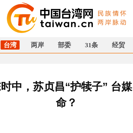
台湾
两岸
部委
31条
经贸
时中，苏贞昌“护犊子” 台
命？