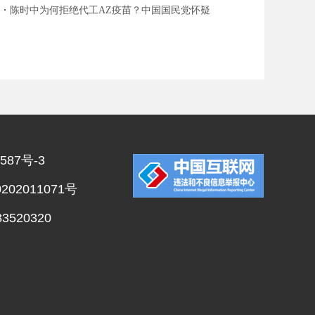
人死亡
陈时中为何拒绝代工AZ疫苗？中国国民党怀疑
为护航自产疫苗
587号-3
02011071号
520320