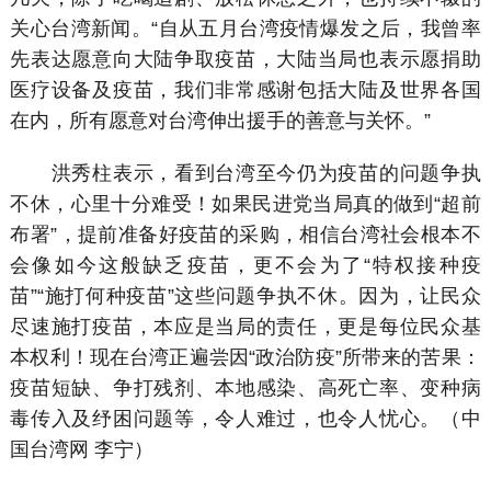
关心台湾新闻。“自从五月台湾疫情爆发之后，我曾率
先表达愿意向大陆争取疫苗，大陆当局也表示愿捐助
医疗设备及疫苗，我们非常感谢包括大陆及世界各国
在内，所有愿意对台湾伸出援手的善意与关怀。”
洪秀柱表示，看到台湾至今仍为疫苗的问题争执
不休，心里十分难受！如果民进党当局真的做到“超前
布署”，提前准备好疫苗的采购，相信台湾社会根本不
会像如今这般缺乏疫苗，更不会为了“特权接种疫
苗”“施打何种疫苗”这些问题争执不休。因为，让民众
尽速施打疫苗，本应是当局的责任，更是每位民众基
本权利！现在台湾正遍尝因“政治防疫”所带来的苦果：
疫苗短缺、争打残剂、本地感染、高死亡率、变种病
毒传入及纾困问题等，令人难过，也令人忧心。（中
国台湾网 李宁）