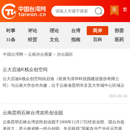
英
繁
时事
评论
理论
台湾
两岸
部委
31条
经贸
文化
指南
百科
医药
中国台湾网
>
云南涉台视窗
>
涉台园区
云大启迪K栈众创空间
云大启迪K栈众创空间由启迪（前身为清华科技园建设股份有限公
司）与云南大学合作共建，位于云南省昆明市呈贡大学城中心区域云
上小镇11栋， 2016年3月19日正式启动运营。云大启迪K栈众创空间孵
2021-01-14
化台企具有良好的经济和社会效益，其中昆明统一生物科技有限公
司、云南绿威环境科技有限公司两家具有典型示范意义。
云南昆明石林台湾农民创业园
云南昆明石林台湾农民创业园于2008年12月17日经农业部、国台办批
准设立，是云南省唯一的台创园。先后获得“国家农业产业化示范基