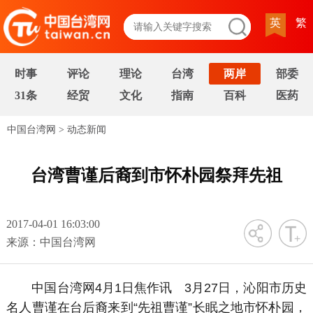
英
繁
时事
评论
理论
台湾
两岸
部委
31条
经贸
文化
指南
百科
医药
中国台湾网
>
动态新闻
台湾曹谨后裔到市怀朴园祭拜先祖
2017-04-01 16:03:00
字号
来源：中国台湾网
中国台湾网4月1日焦作讯 3月27日，沁阳市历史
名人曹谨在台后裔来到“先祖曹谨”长眠之地市怀朴园，