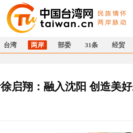
台湾
两岸
部委
31条
经贸
徐启翔：融入沈阳 创造美