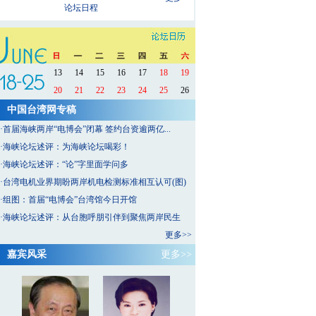
论坛日程
13
14
15
16
17
18
19
20
21
22
23
24
25
26
中国台湾网专稿
·
首届海峡两岸“电博会”闭幕 签约台资逾两亿...
·
海峡论坛述评：为海峡论坛喝彩！
·
海峡论坛述评：“论”字里面学问多
·
台湾电机业界期盼两岸机电检测标准相互认可(图)
·
组图：首届“电博会”台湾馆今日开馆
·
海峡论坛述评：从台胞呼朋引伴到聚焦两岸民生
更多>>
嘉宾风采
更多>>