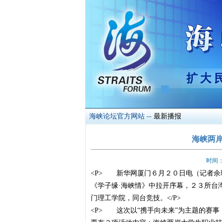
海峡论坛官方网站
--
最新播报
海峡两
时间：
<P> 新华网厦门６月２０日电（记者余
《学子缘·海峡情》中拉开序幕，２３所台
门理工学院，同台竞技。</P>
<P> 这次以“携手向未来”为主题的赛