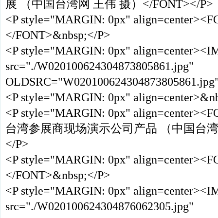
展 （中国台湾网 王伟 摄）</FONT></P>
<P style="MARGIN: 0px" align=center
</FONT>&nbsp;</P>
<P style="MARGIN: 0px" align=center><I
src="./W020100624304873805861.jpg"
OLDSRC="W020100624304873805861.jpg"
<P style="MARGIN: 0px" align=center>&n
<P style="MARGIN: 0px" align=center
台湾参展商现场演示公司产品 （中国台湾网 
</P>
<P style="MARGIN: 0px" align=center
</FONT>&nbsp;</P>
<P style="MARGIN: 0px" align=center><I
src="./W020100624304876062305.jpg"