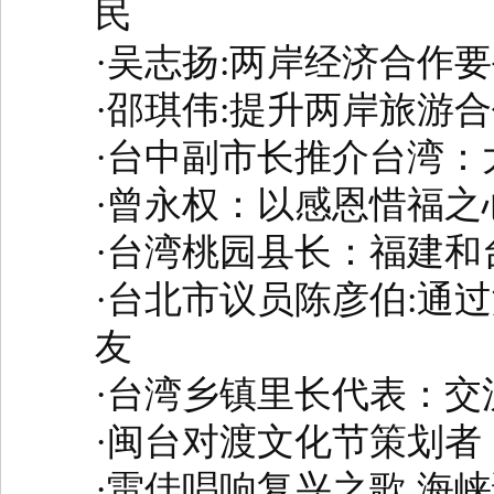
民
·
吴志扬:两岸经济合作要
·
邵琪伟:提升两岸旅游合
·
台中副市长推介台湾：
·
曾永权：以感恩惜福之
·
台湾桃园县长：福建和
·
台北市议员陈彦伯:通
友
·
台湾乡镇里长代表：交
·
闽台对渡文化节策划者
·
雷佳唱响复兴之歌 海峡