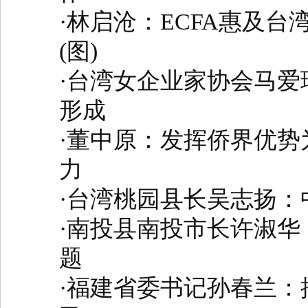
·
林启沧：ECFA惠及台
(图)
·
台湾女企业家协会马爱
形成
·
董中原：发挥侨界优势
力
·
台湾桃园县长吴志扬：
·
南投县南投市长许淑华
题
·
福建省委书记孙春兰：