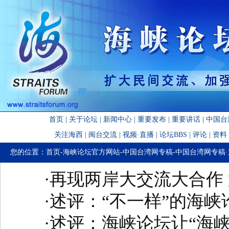
首页
|
关于论坛
|
新闻中心
|
重要发布
|
重要讲话
|
中国台
关注海西
|
闽台交流
|
视频·直播
|
论坛BBS
|
评论
|
资料
您的位置：
首页
-
海峡论坛官方网站
-
中国台湾网专稿
-
中国台湾网专稿
·
再现两岸大交流大合作
·
述评：“不一样”的海峡
·
述评：海峡论坛让“海