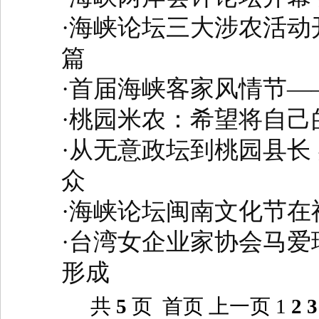
·
海峡论坛三大涉农活动
篇
·
首届海峡客家风情节—
·
桃园米农：希望将自己
·
从无意政坛到桃园县长 
众
·
海峡论坛闽南文化节在
·
台湾女企业家协会马爱
形成
共
5
页 首页 上一页
1
2
3