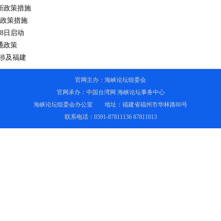
民新政策措施
的政策措施
8日启动
通政策
项涉及福建
官网主办：海峡论坛组委会
官网承办：
中国台湾网
海峡论坛事务中心
海峡论坛组委会办公室 地址：福建省福州市华林路80号
联系电话：0591-87811136 87811013