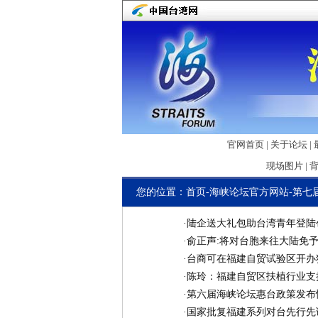
官网首页
|
关于论坛
|
现场图片
|
您的位置：
首页
-
海峡论坛官方网站
-
第七
·
陆企送大礼包助台湾青年登陆
·
俞正声:将对台胞来往大陆免
·
台商可在福建自贸试验区开办
·
陈玲：福建自贸区扶植行业支
·
第六届海峡论坛惠台政策发布
·
国家批复福建系列对台先行先