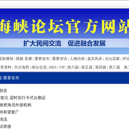
最新播报
|
视频·直播
|
重要发布
|
重要讲话
|
人物访谈
|
嘉宾风采
|
论坛花絮
|
评
背景资料
|
关注海西
|
闽台交流
|
BBS
|
VIP
|
第六届
|
第五届
|
第四届
|
第三届
第
届
-
重要发布
创业
予签注 适时实行卡式台胞证
独资海员外派机构
持有望更广
情况
试举措