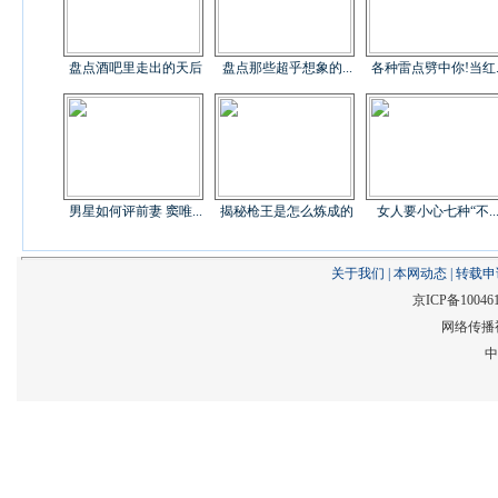
盘点酒吧里走出的天后
盘点那些超乎想象的...
各种雷点劈中你!当红..
男星如何评前妻 窦唯...
揭秘枪王是怎么炼成的
女人要小心七种“不..
关于我们
|
本网动态
|
转载申
京ICP备10046
网络传播视
中