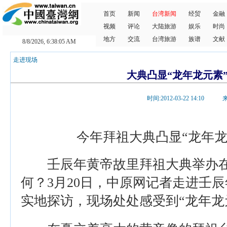
首页
新闻
台湾新闻
经贸
金融
视频
评论
大陆旅游
娱乐
时尚
地方
交流
台湾旅游
族谱
文献
8/8/2026, 6:38:05 AM
走进现场
大典凸显“龙年龙元素
时间:2012-03-22 14:1
今年拜祖大典凸显“龙年龙
壬辰年黄帝故里拜祖大典举办在
何？3月20日，中原网记者走进壬
实地探访，现场处处感受到“龙年龙