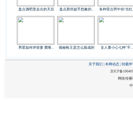
盘点酒吧里走出的天后
盘点那些超乎想象的...
各种雷点劈中你!当红..
男星如何评前妻 窦唯...
揭秘枪王是怎么炼成的
女人要小心七种“不..
关于我们
|
本网动态
|
转载申
京ICP备10046
网络传播视
中