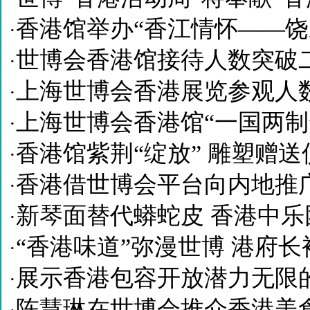
香港馆举办“香江情怀——饶
·
世博会香港馆接待人数突破
·
上海世博会香港展览参观人数
·
上海世博会香港馆“一国两制
·
香港馆紫荆“绽放” 雕塑赠送
·
香港借世博会平台向内地推广
·
新琴面替代蟒蛇皮 香港中
·
“香港味道”弥漫世博 港府
·
展示香港包容开放潜力无限
·
陈慧琳在世博会推介香港美