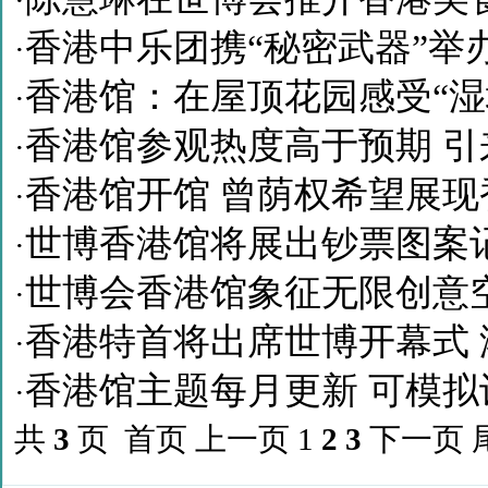
·
香港中乐团携“秘密武器”举
·
香港馆：在屋顶花园感受“湿
·
香港馆参观热度高于预期 引
·
香港馆开馆 曾荫权希望展
·
世博香港馆将展出钞票图案
·
世博会香港馆象征无限创意
·
香港特首将出席世博开幕式
·
香港馆主题每月更新 可模拟
·
共
3
页 首页 上一页
1
2
3
下一页