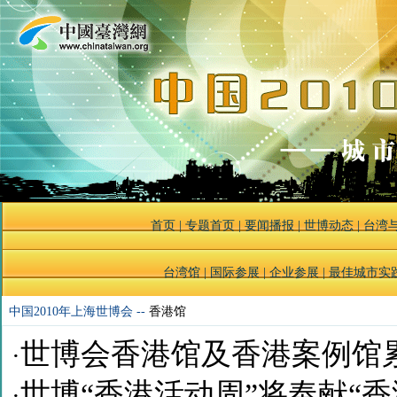
首页
|
专题首页
|
要闻播报
|
世博动态
|
台湾
台湾馆
|
国际参展
|
企业参展
|
最佳城市实
中国2010年上海世博会 --
香港馆
世博会香港馆及香港案例馆累
·
世博“香港活动周”将奉献“
·