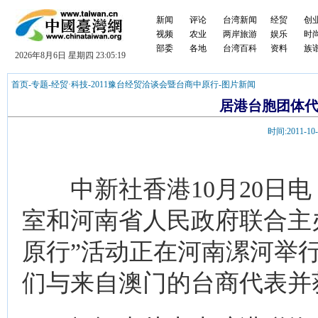
新闻
评论
台湾新闻
经贸
创
视频
农业
两岸旅游
娱乐
时
部委
各地
台湾百科
资料
族
2026年8月6日 星期四 23:05:19
首页
-
专题
-
经贸·科技
-
2011豫台经贸洽谈会暨台商中原行
-
图片新闻
居港台胞团体
时间:2011-
中新社香港10月20日电 
室和河南省人民政府联合主办
原行”活动正在河南漯河举
们与来自澳门的台商代表并