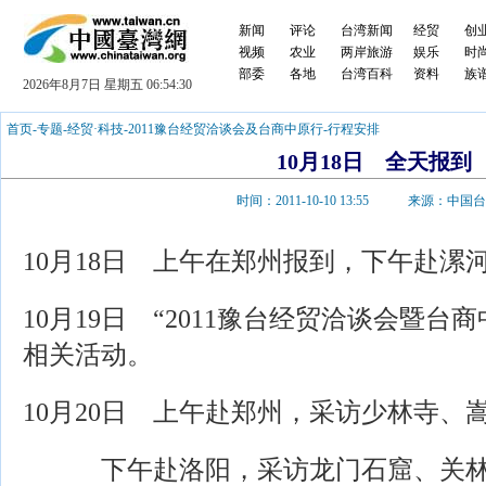
新闻
评论
台湾新闻
经贸
创
视频
农业
两岸旅游
娱乐
时
部委
各地
台湾百科
资料
族
2026年8月7日 星期五 06:54:30
首页
-
专题
-
经贸·科技
-
2011豫台经贸洽谈会及台商中原行
-
行程安排
10月18日 全天报到
时间：2011-10-10 13:55 来源：中国
10月18日 上午在郑州报到，下午赴漯
10月19日 “2011豫台经贸洽谈会暨台
相关活动。
10月20日 上午赴郑州，采访少林寺、
下午赴洛阳，采访龙门石窟、关林