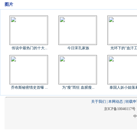
图片
传说中最热门的十大...
今日宋孔家族
光环下的“血汗工厂
乔布斯秘密情史首曝 ...
为“瘦”而狂 血腥瘦...
泰国人妖小姐落幕后
关于我们
|
本网动态
|
转载申
京ICP备1004611
中