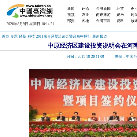
新闻
评论
台湾新闻
经贸
创
视频
农业
两岸旅游
娱乐
时
部委
各地
台湾百科
资料
族
2026年8月9日 星期日 10:14:21
首页
-
专题
-
经贸·科技
-
2011豫台经贸洽谈会暨台商中原行
-
最新报道
中原经济区建设投资说明会在河
时间：2011-10-20 11:09 来源：中国