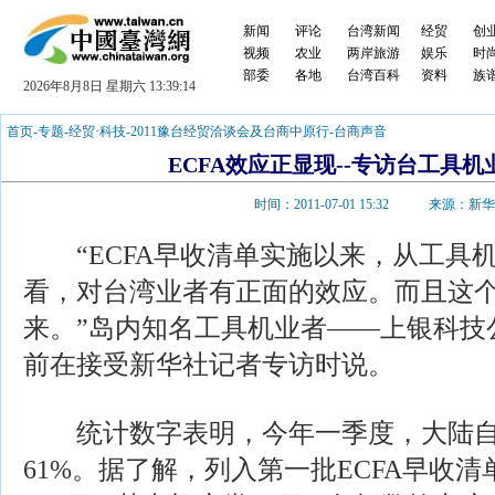
新闻
评论
台湾新闻
经贸
创
视频
农业
两岸旅游
娱乐
时
部委
各地
台湾百科
资料
族
2026年8月8日 星期六 13:39:15
首页
-
专题
-
经贸·科技
-
2011豫台经贸洽谈会及台商中原行
-
台商声音
ECFA效应正显现--专访台工具
时间：2011-07-01 15:32 来源：新
“ECFA早收清单实施以来，从工具机
看，对台湾业者有正面的效应。而且这
来。”岛内知名工具机业者——上银科技
前在接受新华社记者专访时说。
统计数字表明，今年一季度，大陆自
61%。据了解，列入第一批ECFA早收