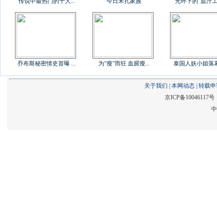
传说中最热门的十大...
今日宋孔家族
光环下的“血汗工厂
乔布斯秘密情史首曝 ...
为“瘦”而狂 血腥瘦...
泰国人妖小姐落幕后
关于我们
|
本网动态
|
转载申
京ICP备1004611
中