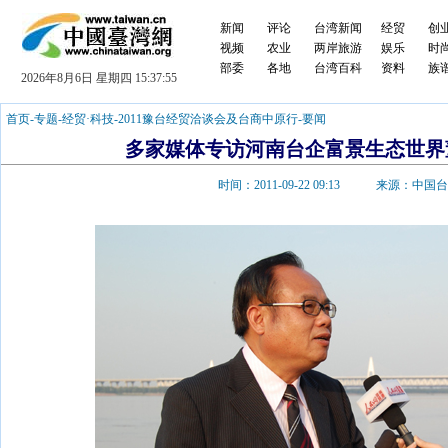
新闻
评论
台湾新闻
经贸
创
视频
农业
两岸旅游
娱乐
时
部委
各地
台湾百科
资料
族
2026年8月6日 星期四 15:37:56
首页
-
专题
-
经贸·科技
-
2011豫台经贸洽谈会及台商中原行
-
要闻
多家媒体专访河南台企富景生态世界
时间：2011-09-22 09:13 来源：中国