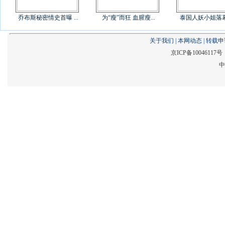
乔布斯秘密情史首曝 ...
为“瘦”而狂 血腥瘦...
泰国人妖小姐落幕后
关于我们
|
本网动态
|
转载申
京ICP备1004611
中