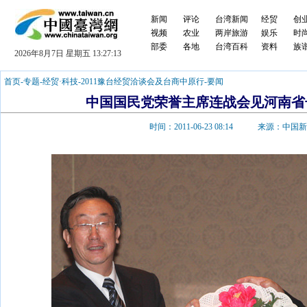
新闻
评论
台湾新闻
经贸
创
视频
农业
两岸旅游
娱乐
时
部委
各地
台湾百科
资料
族
2026年8月7日 星期五 13:27:13
首页
-
专题
-
经贸·科技
-
2011豫台经贸洽谈会及台商中原行
-
要闻
中国国民党荣誉主席连战会见河南省
时间：2011-06-23 08:14 来源：中国