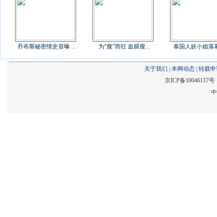
乔布斯秘密情史首曝 ...
为“瘦”而狂 血腥瘦...
泰国人妖小姐落幕后
关于我们
|
本网动态
|
转载申
京ICP备1004611
中