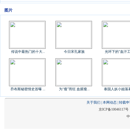
图片
传说中最热门的十大...
今日宋孔家族
光环下的“血汗工厂
乔布斯秘密情史首曝 ...
为“瘦”而狂 血腥瘦...
泰国人妖小姐落幕后
关于我们
|
本网动态
|
转载申
京ICP备1004611
中