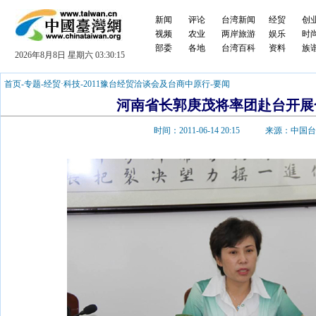
新闻
评论
台湾新闻
经贸
创
视频
农业
两岸旅游
娱乐
时
部委
各地
台湾百科
资料
族
2026年8月8日 星期六 03:30:16
首页
-
专题
-
经贸·科技
-
2011豫台经贸洽谈会及台商中原行
-
要闻
河南省长郭庚茂将率团赴台开展
时间：2011-06-14 20:15 来源：中国