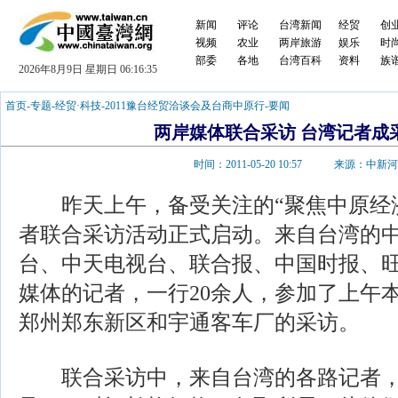
新闻
评论
台湾新闻
经贸
创
视频
农业
两岸旅游
娱乐
时
部委
各地
台湾百科
资料
族
2026年8月9日 星期日 06:16:35
首页
-
专题
-
经贸·科技
-
2011豫台经贸洽谈会及台商中原行
-
要闻
两岸媒体联合采访 台湾记者成
时间：2011-05-20 10:57 来源：中新
昨天上午，备受关注的“聚焦中原经济
者联合采访活动正式启动。来自台湾的中
台、中天电视台、联合报、中国时报、
媒体的记者，一行20余人，参加了上午
郑州郑东新区和宇通客车厂的采访。
联合采访中，来自台湾的各路记者，