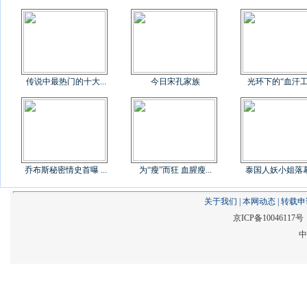
传说中最热门的十大...
今日宋孔家族
光环下的“血汗工厂
乔布斯秘密情史首曝 ...
为“瘦”而狂 血腥瘦...
泰国人妖小姐落幕后
关于我们
|
本网动态
|
转载申
京ICP备1004611
中